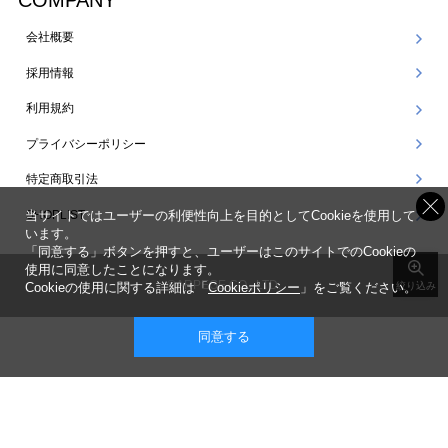
COMPANY
会社概要
採用情報
利用規約
プライバシーポリシー
特定商取引法
SHOPLIST
当サイトではユーザーの利便性向上を目的としてCookieを使用して
います。
「同意する」ボタンを押すと、ユーザーはこのサイトでのCookieの
使用に同意したことになります。
©ARPEGE CO., LTD.
Cookieの使用に関する詳細は「
Cookieポリシー
」をご覧ください。
絞り込み
同意する
表示 ： スマートフォン版 |
PC版