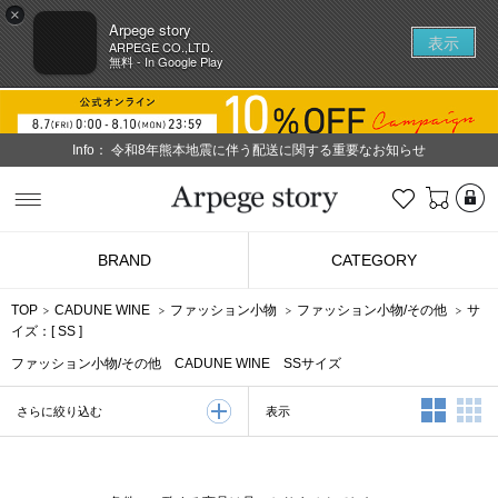
×
Arpege story
表示
ARPEGE CO.,LTD.
無料 - In Google Play
Info：
令和8年熊本地震に伴う配送に関する重要なお知らせ
L
お気に入り
Arpege story
BRAND
CATEGORY
TOP
CADUNE WINE
ファッション小物
ファッション小物/その他
サ
イズ：[
SS
]
ファッション小物/その他 CADUNE WINE SSサイズ
2列表示
3
表示
さらに絞り込む