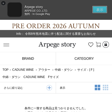
×
Arpege story
表示
ARPEGE CO.,LTD.
無料 - In Google Play
Info：
令和8年熊本地震に伴う配送に関する重要なお知らせ
L
お気に入り
Arpege story
BRAND
CATEGORY
TOP
CADUNE WINE
アウター
中綿・ダウン
サイズ：[
F
]
中綿・ダウン CADUNE WINE Fサイズ
2列表示
3
表示
さらに絞り込む
条件に一致する商品は見つかりませんでした。