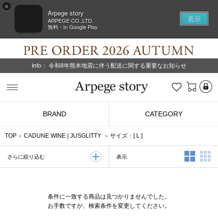
×
Arpege story
表示
ARPEGE CO.,LTD.
無料 - In Google Play
Info：
令和8年熊本地震に伴う配送に関する重要なお知らせ
L
お気に入り
Arpege story
BRAND
CATEGORY
TOP
CADUNE WINE
|
JUSGLITTY
サイズ：[
L
]
2列表示
3
表示
さらに絞り込む
条件に一致する商品は見つかりませんでした。
お手数ですが、検索条件を変更してください。