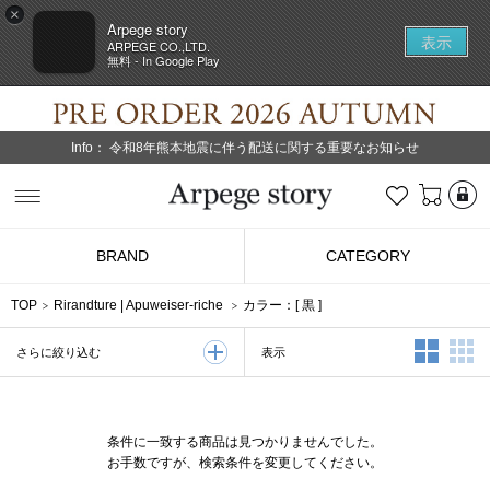
×
Arpege story
表示
ARPEGE CO.,LTD.
無料 - In Google Play
Info：
令和8年熊本地震に伴う配送に関する重要なお知らせ
L
お気に入り
Arpege story
BRAND
CATEGORY
TOP
Rirandture
|
Apuweiser-riche
カラー：[
黒
]
2列表示
3
表示
さらに絞り込む
条件に一致する商品は見つかりませんでした。
お手数ですが、検索条件を変更してください。