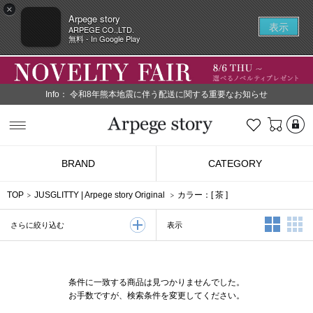
×
Arpege story
表示
ARPEGE CO.,LTD.
無料 - In Google Play
Info：
令和8年熊本地震に伴う配送に関する重要なお知らせ
L
お気に入り
Arpege story
BRAND
CATEGORY
TOP
JUSGLITTY
|
Arpege story Original
カラー：[
茶
]
2列表示
3
表示
さらに絞り込む
条件に一致する商品は見つかりませんでした。
お手数ですが、検索条件を変更してください。