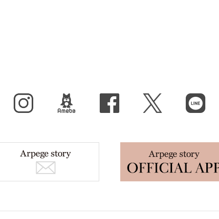
Instagram
BLOG
facebook
X（旧Twitter）
LINE