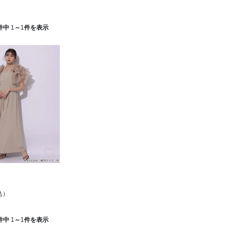
件中
1
～
1
件を表示
お気に入り
込）
件中
1
～
1
件を表示