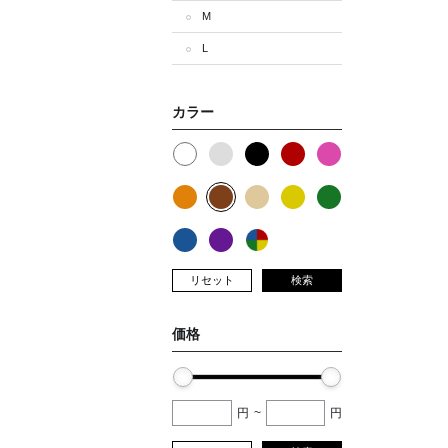
M
L
カラー
リセット
検索
価格
円
~
円