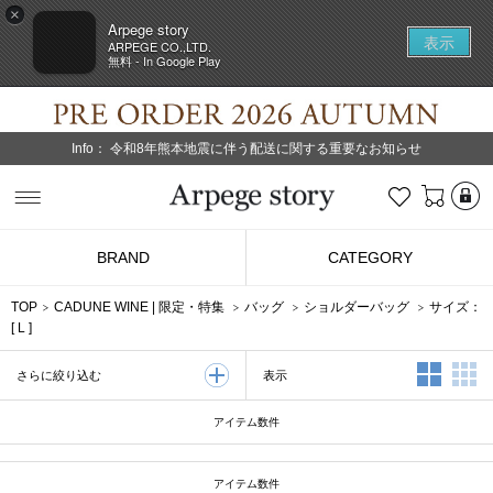
×
Arpege story
表示
ARPEGE CO.,LTD.
無料 - In Google Play
Info：
令和8年熊本地震に伴う配送に関する重要なお知らせ
L
お気に入り
Arpege story
BRAND
CATEGORY
TOP
CADUNE WINE
|
限定・特集
バッグ
ショルダーバッグ
サイズ：
[
L
]
2列表示
3
表示
さらに絞り込む
アイテム数
件
アイテム数
件