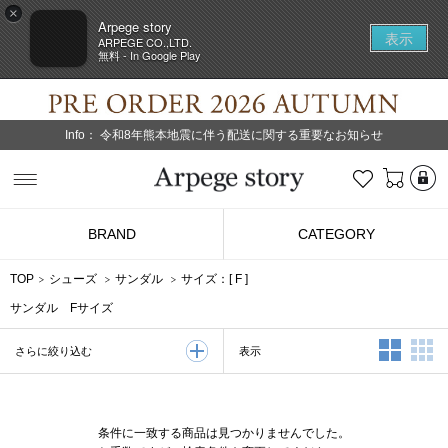
×
Arpege story
表示
ARPEGE CO.,LTD.
無料 - In Google Play
Info：
令和8年熊本地震に伴う配送に関する重要なお知らせ
L
お気に入り
Arpege story
BRAND
CATEGORY
TOP
シューズ
サンダル
サイズ：[
F
]
サンダル Fサイズ
2列表示
3
表示
さらに絞り込む
条件に一致する商品は見つかりませんでした。