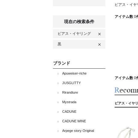
ピアス・イヤ
アイテム数
0
現在の検索条件
ピアス・イヤリング
黒
ブランド
Apuweiser-riche
アイテム数
0
JUSGLITTY
Rirandture
Mystrada
ピアス・イヤリン
CADUNE
CADUNE WINE
Arpege story Original