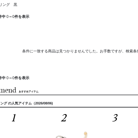
リング 黒
件中
0
～
0
件を表示
条件に一致する商品は見つかりませんでした。お手数ですが、検索条
件中
0
～
0
件を表示
グ の人気アイテム（2026/08/06)
1
2
3