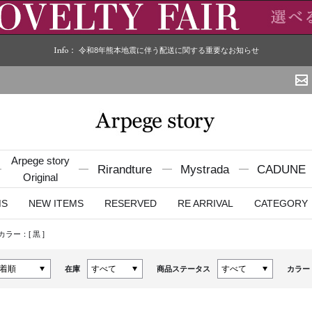
Info：
令和8年熊本地震に伴う配送に関する重要なお知らせ
Arpege story
Rirandture
Mystrada
CADUNE
Original
MS
NEW ITEMS
RESERVED
RE ARRIVAL
CATEGORY
カラー：[
黒
]
在庫
商品ステータス
カラー