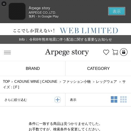
×
Arpege story
表示
ARPEGE CO.,LTD.
無料 - In Google Play
Info：
令和8年熊本地震に伴う配送に関する重要なお知らせ
L
お気に入り
Arpege story
BRAND
CATEGORY
TOP
CADUNE WINE
|
CADUNE
ファッション小物
レッグウェア
サ
イズ：[
F
]
2列表示
3
表示
さらに絞り込む
条件に一致する商品は見つかりませんでした。
お手数ですが、検索条件を変更してください。