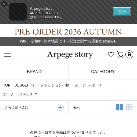
×
Arpege story
表示
ARPEGE CO.,LTD.
無料 - In Google Play
Info：
令和8年熊本地震に伴う配送に関する重要なお知らせ
L
お気に入り
Arpege story
BRAND
CATEGORY
TOP
JUSGLITTY
ファッション小物
ポーチ
ポーチ
ポーチ JUSGLITTY
2列表示
3
表示
さらに絞り込む
条件に一致する商品は見つかりませんでした。