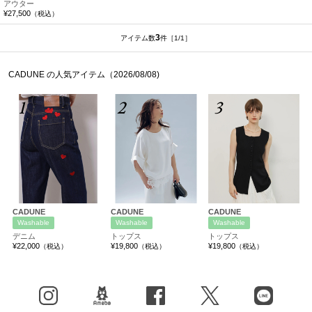
アウター
¥27,500
（税込）
3
アイテム数
件
［1/1］
CADUNE の人気アイテム（2026/08/08)
1
2
3
CADUNE
CADUNE
CADUNE
Washable
Washable
Washable
デニム
トップス
トップス
¥22,000
¥19,800
¥19,800
（税込）
（税込）
（税込）
Instagram
BLOG
facebook
X（旧Twitter）
LINE