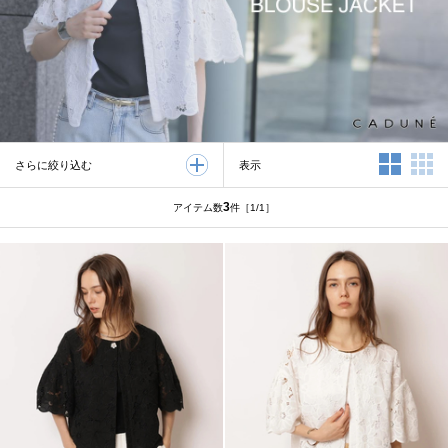
2列表示
3
表示
さらに絞り込む
3
アイテム数
件
［1/1］