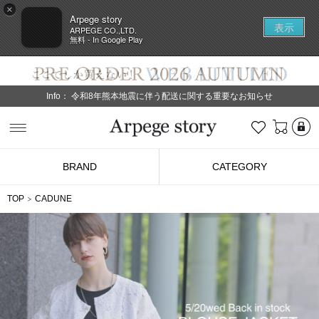
×
Arpege story
表示
ARPEGE CO.,LTD.
無料 - In Google Play
Info：
令和8年熊本地震に伴う配送に関する重要なお知らせ
L
お気に入り
Arpege story
BRAND
CATEGORY
TOP
CADUNE