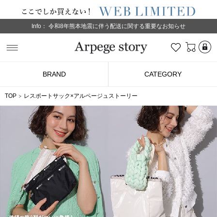
Info：
令和8年熊本地震に伴う配送に関する重要なお知らせ
L
お気に入り
Arpege story
BRAND
CATEGORY
TOP
レスポートサック×アルページュストーリー