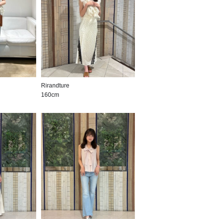
Rirandture
160cm