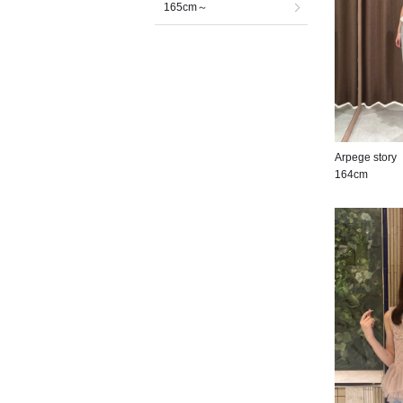
165cm～
Arpege story
164cm