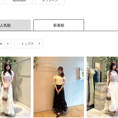
Mystrada
オフシーン
人気順
新着順
re
×
トップス
×