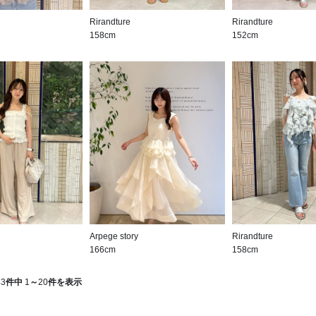
Rirandture
Rirandture
158cm
152cm
Arpege story
Rirandture
166cm
158cm
43
件中
1
～
20
件を表示