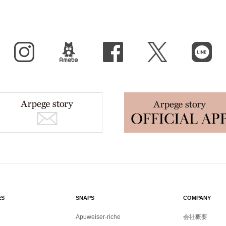
Instagram
BLOG
facebook
X（旧Twitter）
LINE
ES
SNAPS
COMPANY
Apuweiser-riche
会社概要