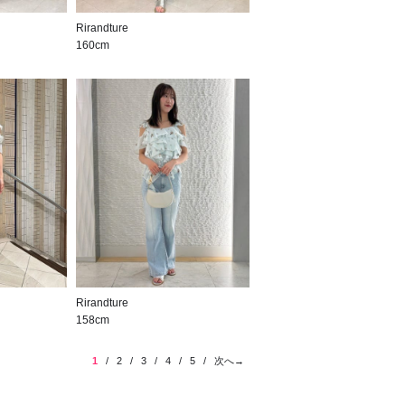
Rirandture
160cm
Rirandture
158cm
1
/
2
/
3
/
4
/
5
/
次へ→