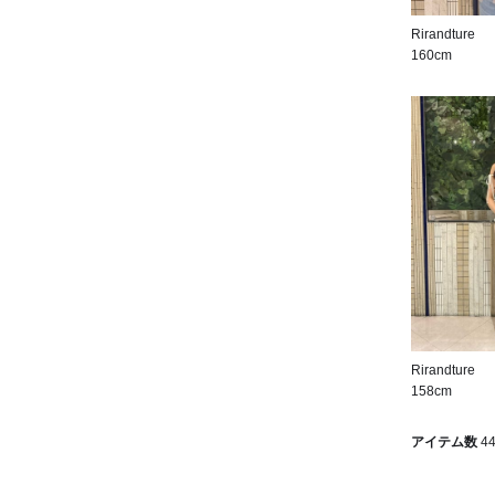
Rirandture
160cm
Rirandture
158cm
アイテム数
4