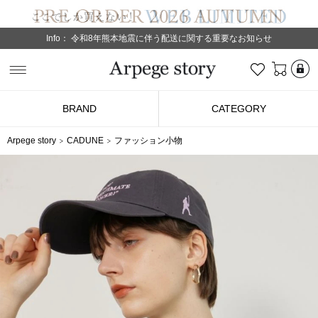
Info：
令和8年熊本地震に伴う配送に関する重要なお知らせ
L
お気に入り
Arpege story
BRAND
CATEGORY
Arpege story
CADUNE
ファッション小物