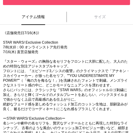
アイテム情報
サイズ
《店舗発売日7/16(木)》
STAR WARS/ Exclusive Collection
7/8(水)0：00 オンラインストア先行発売
7/16(木) 直営店舗発売
『スター・ウォーズ』の胸熱な名セリフをフロントに大胆に配した、大人のた
めの特別な別注アジャスタブルキャップ。
フロントには、『エピソード3／シスの復讐』のクライマックスで「アナキン・
スカイウォーカー」が放った名セリフ、""YOU UNDERESTIMATE MY
POWER!""（「俺の力を侮るな！」)を洗練されたフォントで刺繍。メンズライ
クなストリート感の中に、どこかモードなニュアンスを漂わせます。
さらにバックには、クラシックな『STAR WARS』のオフィシャルロゴ刺繍に
加え、きらりと輝くゴールドのメタルプレートをあしらい、バックスタイルま
で抜かりなく上品で高級感のある仕上がりに。
絶妙なフェード感を楽しめるウォッシュド加工のコットン生地は、肌馴染みが
良く、被るだけでコーディネートにこなれ感をプラスしてくれます。
ーSTAR WARS/ Exclusive Collectionー
名シーンや劇中の名セリフを、贅沢なディテールとともに再現した特別なライ
ンナップ。 古着のような風合いのウォッシュ加工やビジュー使いなど、細部ま
でこだわりを凝縮しました。 カジュアルなのにどこか上品で、大人の日常に溶