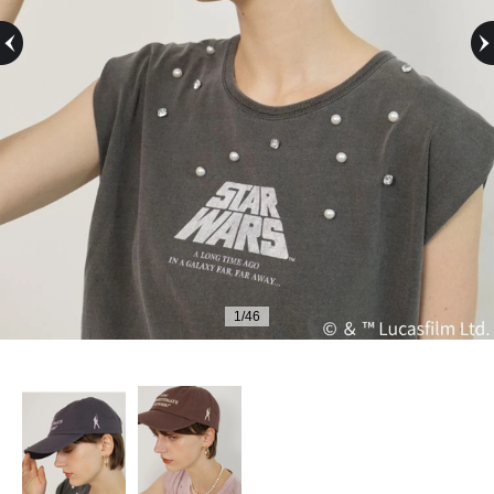
Previous
1
/
46