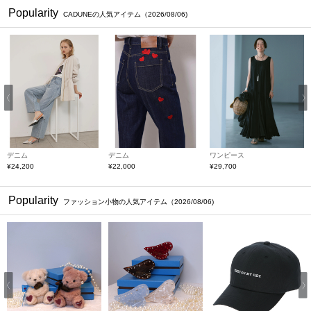
Popularity
CADUNEの人気アイテム（2026/08/06)
Previous
デニム
デニム
ワンピース
ト
¥24,200
¥22,000
¥29,700
¥
Popularity
ファッション小物の人気アイテム（2026/08/06)
Previous