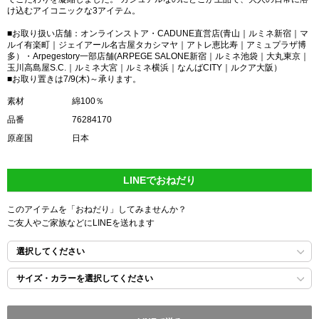
け込むアイコニックな3アイテム。
■お取り扱い店舗：オンラインストア・CADUNE直営店(青山｜ルミネ新宿｜マ
ルイ有楽町｜ジェイアール名古屋タカシマヤ｜アトレ恵比寿｜アミュプラザ博
多）・Arpegestory一部店舗(ARPEGE SALONE新宿｜ルミネ池袋｜大丸東京｜
玉川高島屋S.C.｜ルミネ大宮｜ルミネ横浜｜なんばCITY｜ルクア大阪）
■お取り置きは7/9(木)～承ります。
素材
綿100％
品番
76284170
原産国
日本
LINEでおねだり
このアイテムを「おねだり」してみませんか？
ご友人やご家族などにLINEを送れます
選択してください
サイズ・カラーを選択してください