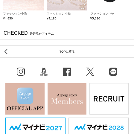
ファッション小物
ファッション小物
ファッション小物
フ
¥4,950
¥4,180
¥5,610
¥
CHECKED
最近見たアイテム
TOPに戻る
Instagram
BLOG
facebook
X（旧Twitter）
LINE