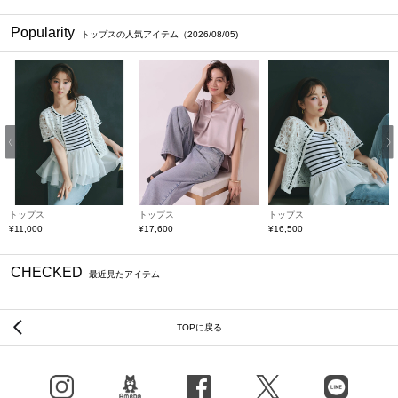
Popularity
トップスの人気アイテム（2026/08/05)
Previous
トップス
トップス
トップス
ト
¥11,000
¥17,600
¥16,500
¥
CHECKED
最近見たアイテム
TOPに戻る
Instagram
BLOG
facebook
X（旧Twitter）
LINE