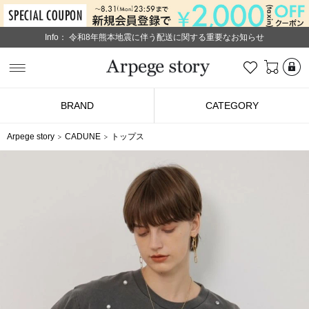
Info：
令和8年熊本地震に伴う配送に関する重要なお知らせ
L
お気に入り
Arpege story
BRAND
CATEGORY
Arpege story
CADUNE
トップス