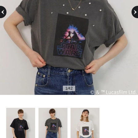
Previous
1
/
42