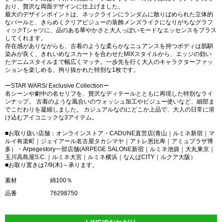
おり、贅沢な両面デザインに仕上げました。
最大のデザインポイントは、ネックラインにランダムに散りばめられた立体的
なパールと、きらめくクリアビジューの装飾メンズライクになりがちなグラフ
ィックTシャツに、品のある華やかさと大人っぽいモードなエッセンスをプラス
してくれます。
存在感がありながらも、古着のような柔らかなニュアンスを持つボディは肌馴
染みが良く、きれいめなスカートを合わせたMIXスタイルから、エッジの効い
たデニムスタイルまで幅広くマッチ。一歩先を行く大人のキャラクターファッ
ションを楽しめる、拘り抜かれた特別な1枚です。
ーSTAR WARS/ Exclusive Collectionー
名シーンや劇中の名セリフを、贅沢なディテールとともに再現した特別なライ
ンナップ。 古着のような風合いのウォッシュ加工やビジュー使いなど、細部ま
でこだわりを凝縮しました。 カジュアルなのにどこか上品で、大人の日常に溶
け込むアイコニックな3アイテム。
■お取り扱い店舗：オンラインストア・CADUNE直営店(青山｜ルミネ新宿｜マ
ルイ有楽町｜ジェイアール名古屋タカシマヤ｜アトレ恵比寿｜アミュプラザ博
多）・Arpegestory一部店舗(ARPEGE SALONE新宿｜ルミネ池袋｜大丸東京｜
玉川高島屋S.C.｜ルミネ大宮｜ルミネ横浜｜なんばCITY｜ルクア大阪）
■お取り置きは7/9(木)～承ります。
素材
綿100％
品番
76298750