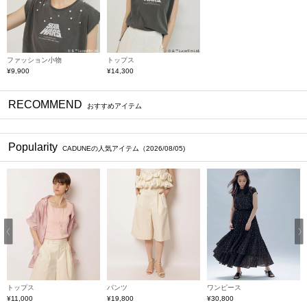
ファッション小物
トップス
¥9,900
¥14,300
RECOMMEND
おすすめアイテム
Popularity
CADUNEの人気アイテム（2026/08/05)
Previous
トップス
パンツ
ワンピース
ト
¥11,000
¥19,800
¥30,800
¥