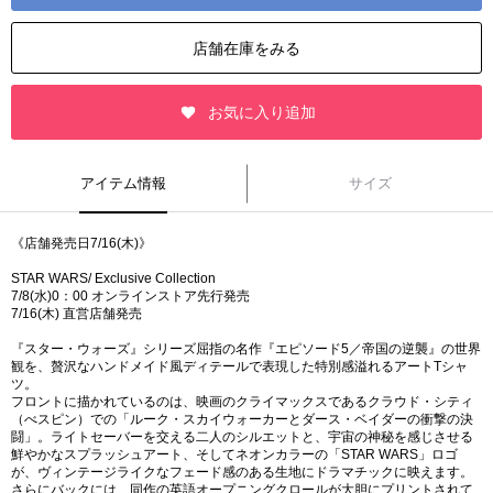
店舗在庫をみる
お気に入り追加
アイテム情報
サイズ
《店舗発売日7/16(木)》
STAR WARS/ Exclusive Collection
7/8(水)0：00 オンラインストア先行発売
7/16(木) 直営店舗発売
『スター・ウォーズ』シリーズ屈指の名作『エピソード5／帝国の逆襲』の世界
観を、贅沢なハンドメイド風ディテールで表現した特別感溢れるアートTシャ
ツ。
フロントに描かれているのは、映画のクライマックスであるクラウド・シティ
（べスピン）での「ルーク・スカイウォーカーとダース・ベイダーの衝撃の決
闘」。ライトセーバーを交える二人のシルエットと、宇宙の神秘を感じさせる
鮮やかなスプラッシュアート、そしてネオンカラーの「STAR WARS」ロゴ
が、ヴィンテージライクなフェード感のある生地にドラマチックに映えます。
さらにバックには、同作の英語オープニングクロールが大胆にプリントされて