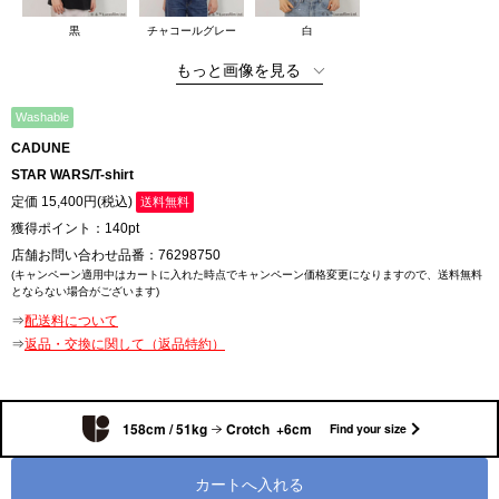
黒
チャコールグレー
白
もっと画像を見る
Washable
CADUNE
STAR WARS/T-shirt
定価 15,400円
(税込)
送料無料
獲得ポイント：
140pt
店舗お問い合わせ品番：
76298750
(キャンペーン適用中はカートに入れた時点でキャンペーン価格変更になりますので、送料無料
とならない場合がございます)
⇒
配送料について
⇒
返品・交換に関して（返品特約）
158cm / 51kg
Crotch +6cm
Find your size
カートへ入れる