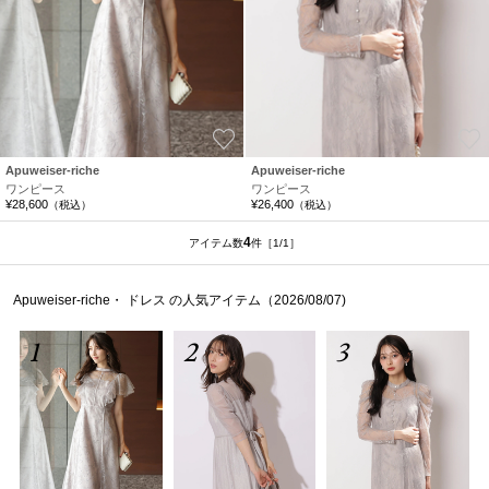
お気に入り
Apuweiser-riche
Apuweiser-riche
ワンピース
ワンピース
¥28,600
¥26,400
（税込）
（税込）
4
アイテム数
件
［1/1］
Apuweiser-riche・ ドレス の人気アイテム（2026/08/07)
1
2
3