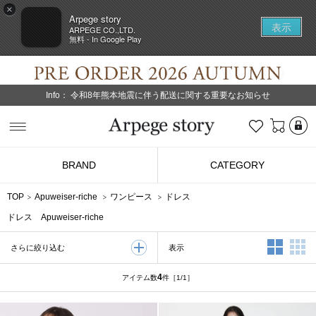
×
Arpege story
表示
ARPEGE CO.,LTD.
無料 - In Google Play
Info：
令和8年熊本地震に伴う配送に関する重要なお知らせ
L
お気に入り
Arpege story
BRAND
CATEGORY
TOP
Apuweiser-riche
ワンピース
ドレス
ドレス Apuweiser-riche
2列表示
3
表示
さらに絞り込む
4
アイテム数
件
［1/1］