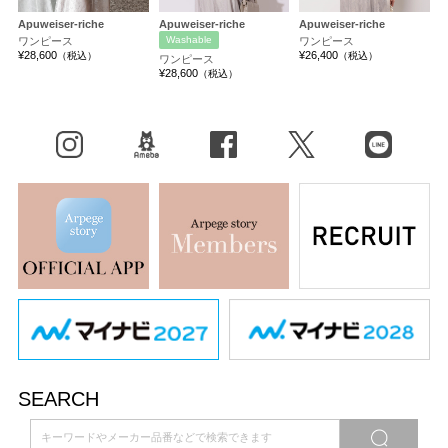
Apuweiser-riche
Apuweiser-riche
Apuweiser-riche
Washable
ワンピース
ワンピース
¥28,600
¥26,400
（税込）
（税込）
ワンピース
¥28,600
（税込）
Instagram
BLOG
facebook
X（旧Twitter）
LINE
SEARCH