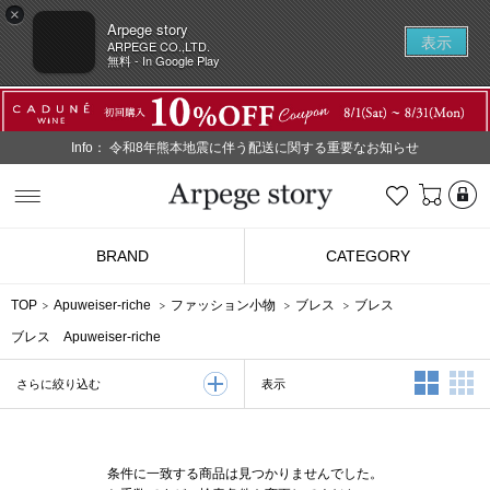
×
Arpege story
表示
ARPEGE CO.,LTD.
無料 - In Google Play
Info：
令和8年熊本地震に伴う配送に関する重要なお知らせ
L
お気に入り
Arpege story
BRAND
CATEGORY
TOP
Apuweiser-riche
ファッション小物
ブレス
ブレス
ブレス Apuweiser-riche
2列表示
3
表示
さらに絞り込む
条件に一致する商品は見つかりませんでした。