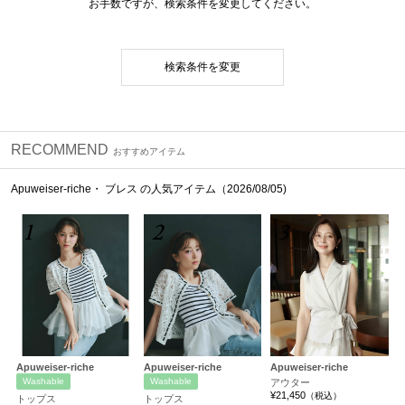
お手数ですが、検索条件を変更してください。
検索条件を変更
RECOMMEND
おすすめアイテム
Apuweiser-riche・ ブレス の人気アイテム（2026/08/05)
1
2
3
Apuweiser-riche
Apuweiser-riche
Apuweiser-riche
Washable
Washable
アウター
¥21,450
（税込）
トップス
トップス