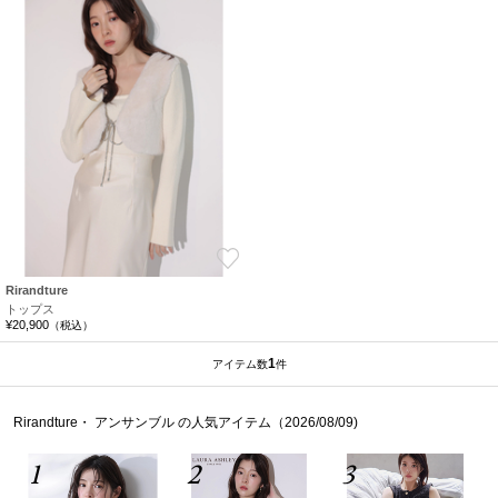
お気に入り
Rirandture
トップス
¥20,900
（税込）
1
アイテム数
件
Rirandture・ アンサンブル の人気アイテム（2026/08/09)
1
2
3