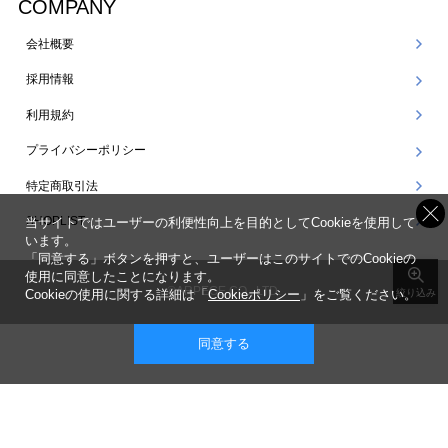
COMPANY
会社概要
採用情報
利用規約
プライバシーポリシー
特定商取引法
SHOPLIST
当サイトではユーザーの利便性向上を目的としてCookieを使用して
います。
「同意する」ボタンを押すと、ユーザーはこのサイトでのCookieの
使用に同意したことになります。
©ARPEGE CO., LTD.
Cookieの使用に関する詳細は「
Cookieポリシー
」をご覧ください。
絞り込み
同意する
表示 ： スマートフォン版 |
PC版