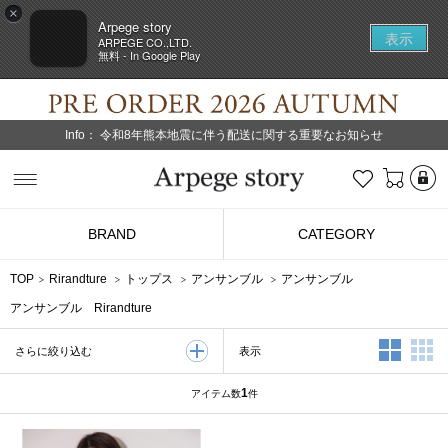
×
Arpege story
表示
ARPEGE CO.,LTD.
無料 - In Google Play
Info：
令和8年熊本地震に伴う配送に関する重要なお知らせ
L
お気に入り
Arpege story
BRAND
CATEGORY
TOP
Rirandture
トップス
アンサンブル
アンサンブル
アンサンブル Rirandture
2列表示
3
表示
さらに絞り込む
1
アイテム数
件