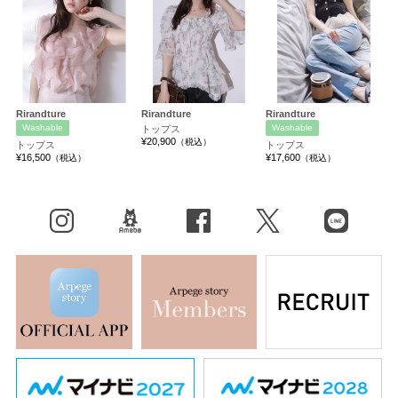
Rirandture
Rirandture
Rirandture
Washable
Washable
トップス
¥20,900
（税込）
トップス
トップス
¥16,500
¥17,600
（税込）
（税込）
Instagram
BLOG
facebook
X（旧Twitter）
LINE