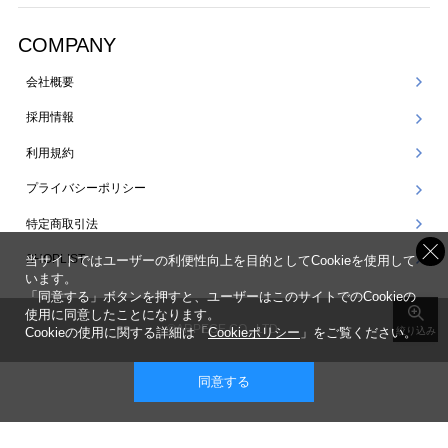
COMPANY
会社概要
採用情報
利用規約
プライバシーポリシー
特定商取引法
SHOPLIST
当サイトではユーザーの利便性向上を目的としてCookieを使用して
います。
「同意する」ボタンを押すと、ユーザーはこのサイトでのCookieの
使用に同意したことになります。
©ARPEGE CO., LTD.
Cookieの使用に関する詳細は「
Cookieポリシー
」をご覧ください。
絞り込み
同意する
表示 ： スマートフォン版 |
PC版