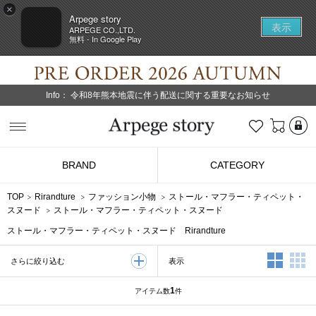
×
Arpege story
表示
ARPEGE CO.,LTD.
無料 - In Google Play
Info：
令和8年熊本地震に伴う配送に関する重要なお知らせ
L
お気に入り
Arpege story
BRAND
CATEGORY
TOP
Rirandture
ファッション小物
ストール・マフラー・ティペット・
スヌード
ストール・マフラー・ティペット・スヌード
ストール・マフラー・ティペット・スヌード Rirandture
2列表示
3
表示
さらに絞り込む
1
アイテム数
件