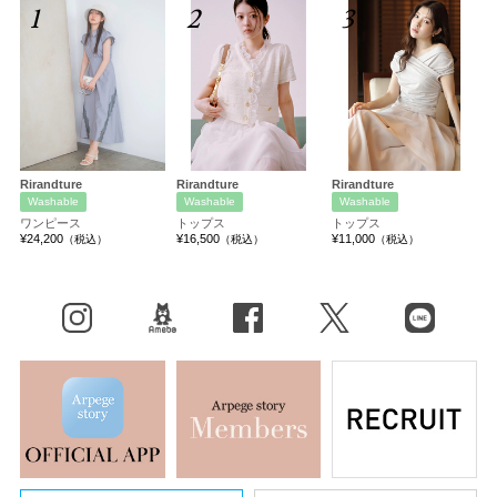
1
2
3
Rirandture
Rirandture
Rirandture
Washable
Washable
Washable
ワンピース
トップス
トップス
¥24,200
¥16,500
¥11,000
（税込）
（税込）
（税込）
Instagram
BLOG
facebook
X（旧Twitter）
LINE