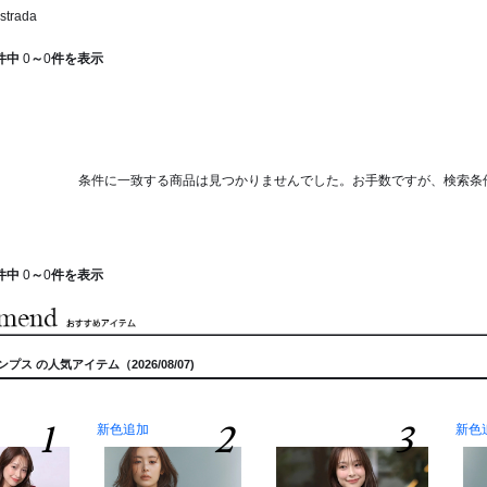
trada
件中
0
～
0
件を表示
条件に一致する商品は見つかりませんでした。お手数ですが、検索条
件中
0
～
0
件を表示
パンプス の人気アイテム（2026/08/07)
1
2
3
新色追加
新色