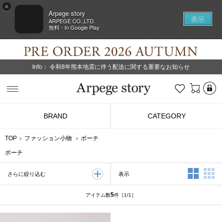
×
Arpege story
表示
ARPEGE CO.,LTD.
無料 - In Google Play
Info：
令和8年熊本地震に伴う配送に関する重要なお知らせ
L
お気に入り
Arpege story
BRAND
CATEGORY
TOP
ファッション小物
ポーチ
ポーチ
2列表示
3
表示
さらに絞り込む
5
アイテム数
件
［1/1］