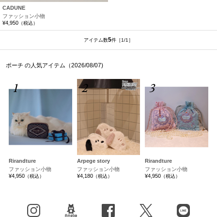
CADUNE
ファッション小物
¥4,950
（税込）
5
アイテム数
件
［1/1］
ポーチ の人気アイテム（2026/08/07)
1
2
3
Rirandture
Arpege story
Rirandture
ファッション小物
ファッション小物
ファッション小物
¥4,950
¥4,180
¥4,950
（税込）
（税込）
（税込）
Instagram
BLOG
facebook
X（旧Twitter）
LINE