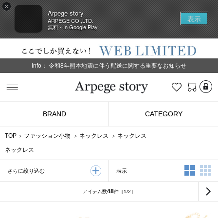
×
Arpege story
表示
ARPEGE CO.,LTD.
無料 - In Google Play
Info：
令和8年熊本地震に伴う配送に関する重要なお知らせ
L
お気に入り
Arpege story
BRAND
CATEGORY
TOP
ファッション小物
ネックレス
ネックレス
ネックレス
2列表示
3
表示
さらに絞り込む
48
アイテム数
件
［1/2］