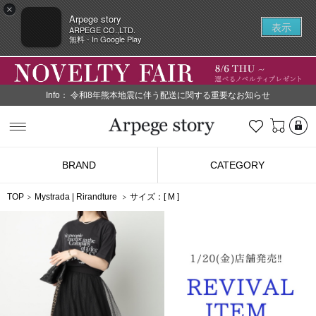
×
Arpege story
表示
ARPEGE CO.,LTD.
無料 - In Google Play
Info：
令和8年熊本地震に伴う配送に関する重要なお知らせ
L
お気に入り
Arpege story
BRAND
CATEGORY
TOP
Mystrada
|
Rirandture
サイズ：[
M
]