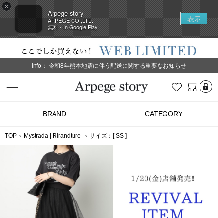
×
Arpege story
表示
ARPEGE CO.,LTD.
無料 - In Google Play
Info：
令和8年熊本地震に伴う配送に関する重要なお知らせ
L
お気に入り
Arpege story
BRAND
CATEGORY
TOP
Mystrada
|
Rirandture
サイズ：[
SS
]