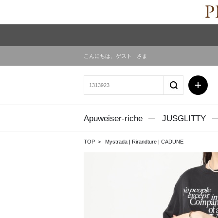
こんにちは、
ゲスト
さま
Apuweiser-riche
JUSGLITTY
TOP
Mystrada
|
Rirandture
|
CADUNE