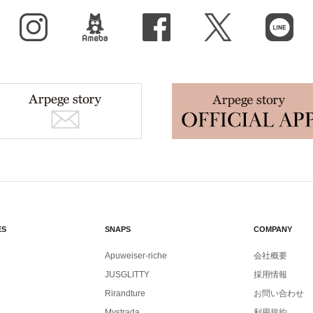
Instagram
BLOG
facebook
X（旧Twitter）
LINE
ES
SNAPS
COMPANY
Apuweiser-riche
会社概要
JUSGLITTY
採用情報
Rirandture
お問い合わせ
Mystrada
利用規約