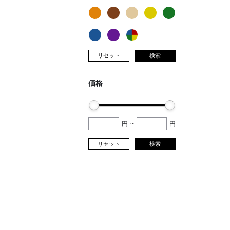
リセット
検索
価格
円
~
円
リセット
検索