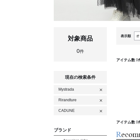
表示順
対象商品
0
件
アイテム数
0
現在の検索条件
Mystrada
Rirandture
CADUNE
アイテム数
0
ブランド