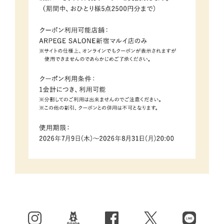
Instagram
BLOG
facebook
X（旧Twitter）
LINE